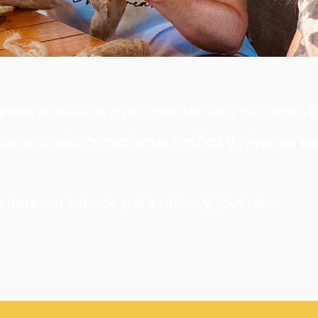
os a adultos a reconectar con su creativi
nera más consciente a niños y jóvenes en 
leres creativos para niños y jóvenes.