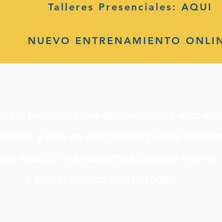
Talleres Presenciales: AQUI
NUEVO ENTRENAMIENTO ONLI
 ser humano tiene el derecho de expresars
 palabra, y que en ese camino puede encontr
una relación más auténtica consigo mismo
y con el mundo que lo rodea.