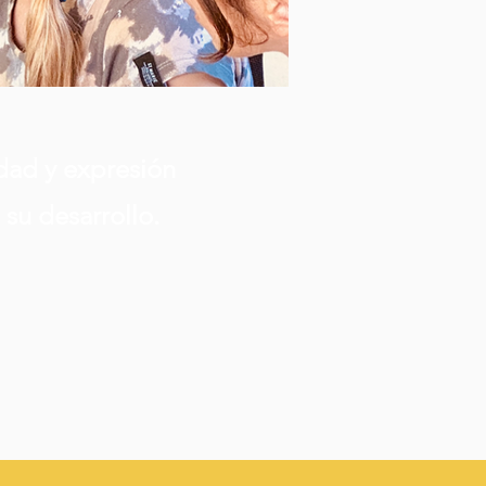
dad y expresión
su desarrollo.