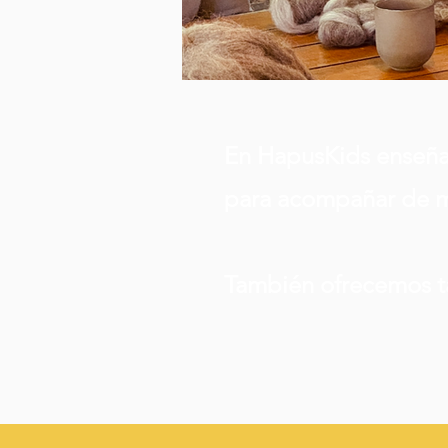
En HapusKids enseñam
para acompañar de ma
También ofrecemos tal